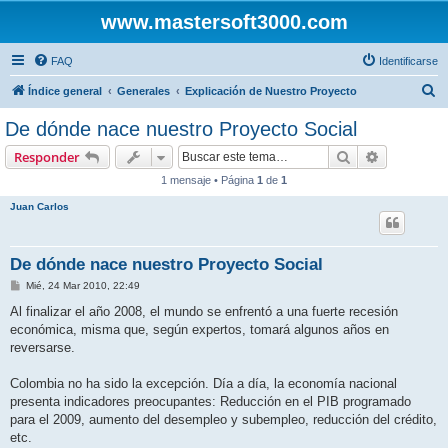
www.mastersoft3000.com
FAQ
Identificarse
B
Índice general
Generales
Explicación de Nuestro Proyecto
u
De dónde nace nuestro Proyecto Social
s
Buscar
Búsqueda 
Responder
c
1 mensaje • Página
1
de
1
a
Juan Carlos
r
De dónde nace nuestro Proyecto Social
M
Mié, 24 Mar 2010, 22:49
e
n
Al finalizar el año 2008, el mundo se enfrentó a una fuerte recesión
s
económica, misma que, según expertos, tomará algunos años en
a
j
reversarse.
e
Colombia no ha sido la excepción. Día a día, la economía nacional
presenta indicadores preocupantes: Reducción en el PIB programado
para el 2009, aumento del desempleo y subempleo, reducción del crédito,
etc.