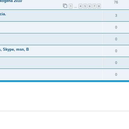
 Exógena 2010
76
1
4
5
6
7
8
…
cia.
3
0
0
n, Skype, msn, B
0
0
0