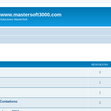
www.mastersoft3000.com
Soluciones MasterSoft
queda avanzada
RESPUESTAS
3
1
1
 Contadores
2