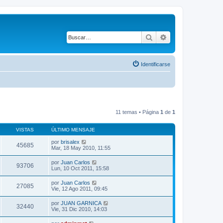
Buscar
Búsqueda avanza
Identificarse
11 temas • Página
1
de
1
VISTAS
ÚLTIMO MENSAJE
por
brisalex
45685
Mar, 18 May 2010, 11:55
por
Juan Carlos
93706
Lun, 10 Oct 2011, 15:58
por
Juan Carlos
27085
Vie, 12 Ago 2011, 09:45
por
JUAN GARNICA
32440
Vie, 31 Dic 2010, 14:03