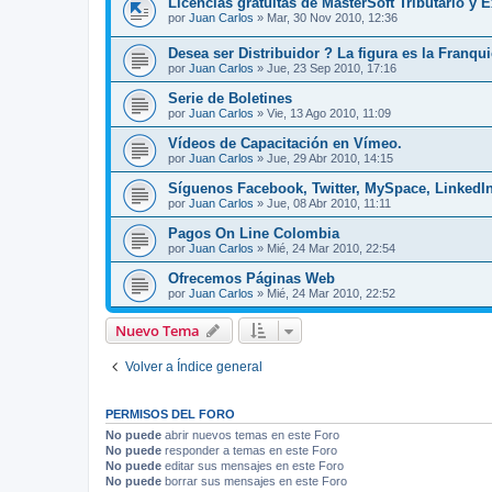
Licencias gratuitas de MasterSoft Tributario y
por
Juan Carlos
»
Mar, 30 Nov 2010, 12:36
Desea ser Distribuidor ? La figura es la Franqui
por
Juan Carlos
»
Jue, 23 Sep 2010, 17:16
Serie de Boletines
por
Juan Carlos
»
Vie, 13 Ago 2010, 11:09
Vídeos de Capacitación en Vímeo.
por
Juan Carlos
»
Jue, 29 Abr 2010, 14:15
Síguenos Facebook, Twitter, MySpace, LinkedI
por
Juan Carlos
»
Jue, 08 Abr 2010, 11:11
Pagos On Line Colombia
por
Juan Carlos
»
Mié, 24 Mar 2010, 22:54
Ofrecemos Páginas Web
por
Juan Carlos
»
Mié, 24 Mar 2010, 22:52
Nuevo Tema
Volver a Índice general
PERMISOS DEL FORO
No puede
abrir nuevos temas en este Foro
No puede
responder a temas en este Foro
No puede
editar sus mensajes en este Foro
No puede
borrar sus mensajes en este Foro