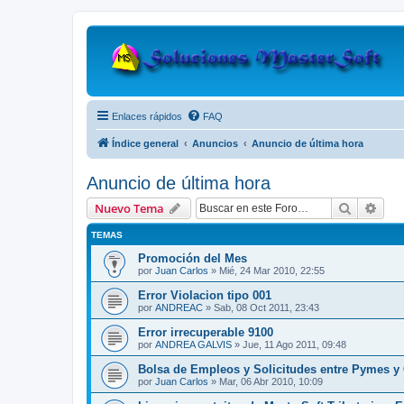
Enlaces rápidos
FAQ
Índice general
Anuncios
Anuncio de última hora
Anuncio de última hora
Buscar
Bús
Nuevo Tema
TEMAS
Promoción del Mes
por
Juan Carlos
»
Mié, 24 Mar 2010, 22:55
Error Violacion tipo 001
por
ANDREAC
»
Sab, 08 Oct 2011, 23:43
Error irrecuperable 9100
por
ANDREA GALVIS
»
Jue, 11 Ago 2011, 09:48
Bolsa de Empleos y Solicitudes entre Pymes y
por
Juan Carlos
»
Mar, 06 Abr 2010, 10:09