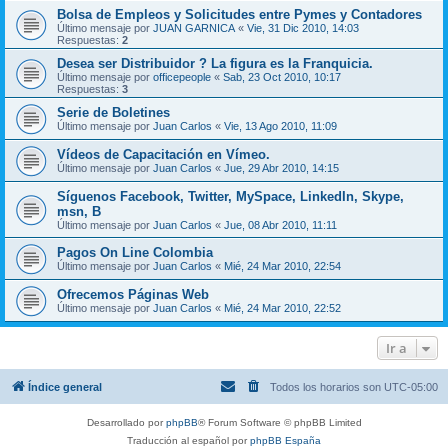
Bolsa de Empleos y Solicitudes entre Pymes y Contadores
Último mensaje por
JUAN GARNICA
«
Vie, 31 Dic 2010, 14:03
Respuestas:
2
Desea ser Distribuidor ? La figura es la Franquicia.
Último mensaje por
officepeople
«
Sab, 23 Oct 2010, 10:17
Respuestas:
3
Serie de Boletines
Último mensaje por
Juan Carlos
«
Vie, 13 Ago 2010, 11:09
Vídeos de Capacitación en Vímeo.
Último mensaje por
Juan Carlos
«
Jue, 29 Abr 2010, 14:15
Síguenos Facebook, Twitter, MySpace, LinkedIn, Skype,
msn, B
Último mensaje por
Juan Carlos
«
Jue, 08 Abr 2010, 11:11
Pagos On Line Colombia
Último mensaje por
Juan Carlos
«
Mié, 24 Mar 2010, 22:54
Ofrecemos Páginas Web
Último mensaje por
Juan Carlos
«
Mié, 24 Mar 2010, 22:52
Ir a
Índice general
Todos los horarios son
UTC-05:00
Desarrollado por
phpBB
® Forum Software © phpBB Limited
Traducción al español por
phpBB España