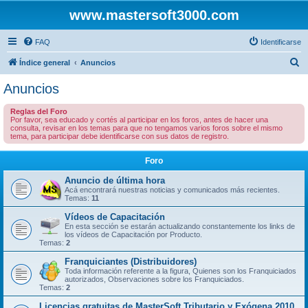
www.mastersoft3000.com
FAQ
Identificarse
B
Índice general
Anuncios
u
Anuncios
s
Reglas del Foro
c
Por favor, sea educado y cortés al participar en los foros, antes de hacer una
consulta, revisar en los temas para que no tengamos varios foros sobre el mismo
a
tema, para participar debe identificarse con sus datos de registro.
r
Foro
Anuncio de última hora
Acá encontrará nuestras noticias y comunicados más recientes.
Temas:
11
Vídeos de Capacitación
En esta sección se estarán actualizando constantemente los links de
los vídeos de Capacitación por Producto.
Temas:
2
Franquiciantes (Distribuidores)
Toda información referente a la figura, Quienes son los Franquiciados
autorizados, Observaciones sobre los Franquiciados.
Temas:
2
Licencias gratuitas de MasterSoft Tributario y Exógena 2010