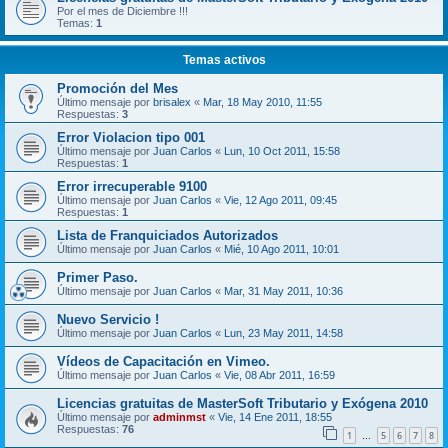
Por el mes de Diciembre !!!
Temas:
1
Temas activos
Promoción del Mes
Último mensaje por
brisalex
«
Mar, 18 May 2010, 11:55
Respuestas:
3
Error Violacion tipo 001
Último mensaje por
Juan Carlos
«
Lun, 10 Oct 2011, 15:58
Respuestas:
1
Error irrecuperable 9100
Último mensaje por
Juan Carlos
«
Vie, 12 Ago 2011, 09:45
Respuestas:
1
Lista de Franquiciados Autorizados
Último mensaje por
Juan Carlos
«
Mié, 10 Ago 2011, 10:01
Primer Paso.
Último mensaje por
Juan Carlos
«
Mar, 31 May 2011, 10:36
Nuevo Servicio !
Último mensaje por
Juan Carlos
«
Lun, 23 May 2011, 14:58
Vídeos de Capacitación en Vimeo.
Último mensaje por
Juan Carlos
«
Vie, 08 Abr 2011, 16:59
Licencias gratuitas de MasterSoft Tributario y Exógena 2010
Último mensaje por
adminmst
«
Vie, 14 Ene 2011, 18:55
Respuestas:
76
1
5
6
7
8
…