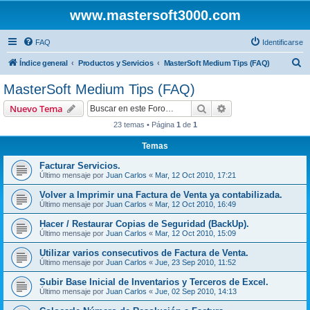
www.mastersoft3000.com
FAQ
Identificarse
B
Índice general
Productos y Servicios
MasterSoft Medium Tips (FAQ)
u
MasterSoft Medium Tips (FAQ)
s
Buscar
Búsqueda avanzad
Nuevo Tema
c
23 temas • Página
1
de
1
a
Temas
r
Facturar Servicios.
Último mensaje por
Juan Carlos
«
Mar, 12 Oct 2010, 17:21
Volver a Imprimir una Factura de Venta ya contabilizada.
Último mensaje por
Juan Carlos
«
Mar, 12 Oct 2010, 16:49
Hacer / Restaurar Copias de Seguridad (BackUp).
Último mensaje por
Juan Carlos
«
Mar, 12 Oct 2010, 15:09
Utilizar varios consecutivos de Factura de Venta.
Último mensaje por
Juan Carlos
«
Jue, 23 Sep 2010, 11:52
Subir Base Inicial de Inventarios y Terceros de Excel.
Último mensaje por
Juan Carlos
«
Jue, 02 Sep 2010, 14:13