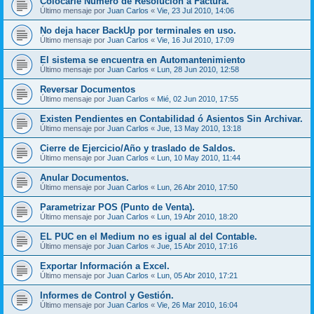
Colocarle Número de Resolución a Factura.
Último mensaje por
Juan Carlos
«
Vie, 23 Jul 2010, 14:06
No deja hacer BackUp por terminales en uso.
Último mensaje por
Juan Carlos
«
Vie, 16 Jul 2010, 17:09
El sistema se encuentra en Automantenimiento
Último mensaje por
Juan Carlos
«
Lun, 28 Jun 2010, 12:58
Reversar Documentos
Último mensaje por
Juan Carlos
«
Mié, 02 Jun 2010, 17:55
Existen Pendientes en Contabilidad ó Asientos Sin Archivar.
Último mensaje por
Juan Carlos
«
Jue, 13 May 2010, 13:18
Cierre de Ejercicio/Año y traslado de Saldos.
Último mensaje por
Juan Carlos
«
Lun, 10 May 2010, 11:44
Anular Documentos.
Último mensaje por
Juan Carlos
«
Lun, 26 Abr 2010, 17:50
Parametrizar POS (Punto de Venta).
Último mensaje por
Juan Carlos
«
Lun, 19 Abr 2010, 18:20
EL PUC en el Medium no es igual al del Contable.
Último mensaje por
Juan Carlos
«
Jue, 15 Abr 2010, 17:16
Exportar Información a Excel.
Último mensaje por
Juan Carlos
«
Lun, 05 Abr 2010, 17:21
Informes de Control y Gestión.
Último mensaje por
Juan Carlos
«
Vie, 26 Mar 2010, 16:04