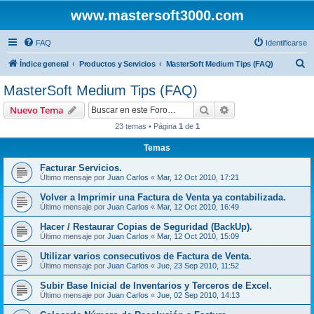
www.mastersoft3000.com
FAQ
Identificarse
B
Índice general
Productos y Servicios
MasterSoft Medium Tips (FAQ)
u
MasterSoft Medium Tips (FAQ)
s
Buscar
Búsqueda avanzad
Nuevo Tema
c
23 temas • Página
1
de
1
a
Temas
r
Facturar Servicios.
Último mensaje por
Juan Carlos
«
Mar, 12 Oct 2010, 17:21
Volver a Imprimir una Factura de Venta ya contabilizada.
Último mensaje por
Juan Carlos
«
Mar, 12 Oct 2010, 16:49
Hacer / Restaurar Copias de Seguridad (BackUp).
Último mensaje por
Juan Carlos
«
Mar, 12 Oct 2010, 15:09
Utilizar varios consecutivos de Factura de Venta.
Último mensaje por
Juan Carlos
«
Jue, 23 Sep 2010, 11:52
Subir Base Inicial de Inventarios y Terceros de Excel.
Último mensaje por
Juan Carlos
«
Jue, 02 Sep 2010, 14:13