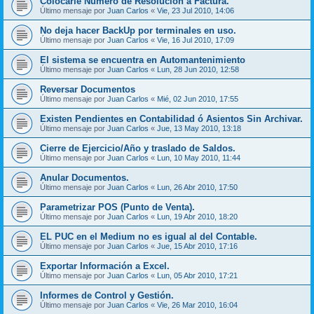
Colocarle Número de Resolución a Factura.
Último mensaje por
Juan Carlos
«
Vie, 23 Jul 2010, 14:06
No deja hacer BackUp por terminales en uso.
Último mensaje por
Juan Carlos
«
Vie, 16 Jul 2010, 17:09
El sistema se encuentra en Automantenimiento
Último mensaje por
Juan Carlos
«
Lun, 28 Jun 2010, 12:58
Reversar Documentos
Último mensaje por
Juan Carlos
«
Mié, 02 Jun 2010, 17:55
Existen Pendientes en Contabilidad ó Asientos Sin Archivar.
Último mensaje por
Juan Carlos
«
Jue, 13 May 2010, 13:18
Cierre de Ejercicio/Año y traslado de Saldos.
Último mensaje por
Juan Carlos
«
Lun, 10 May 2010, 11:44
Anular Documentos.
Último mensaje por
Juan Carlos
«
Lun, 26 Abr 2010, 17:50
Parametrizar POS (Punto de Venta).
Último mensaje por
Juan Carlos
«
Lun, 19 Abr 2010, 18:20
EL PUC en el Medium no es igual al del Contable.
Último mensaje por
Juan Carlos
«
Jue, 15 Abr 2010, 17:16
Exportar Información a Excel.
Último mensaje por
Juan Carlos
«
Lun, 05 Abr 2010, 17:21
Informes de Control y Gestión.
Último mensaje por
Juan Carlos
«
Vie, 26 Mar 2010, 16:04