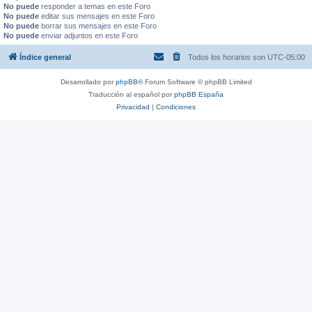
No puede
responder a temas en este Foro
No puede
editar sus mensajes en este Foro
No puede
borrar sus mensajes en este Foro
No puede
enviar adjuntos en este Foro
Índice general
Todos los horarios son
UTC-05:00
Desarrollado por
phpBB
® Forum Software © phpBB Limited
Traducción al español por
phpBB España
Privacidad
|
Condiciones