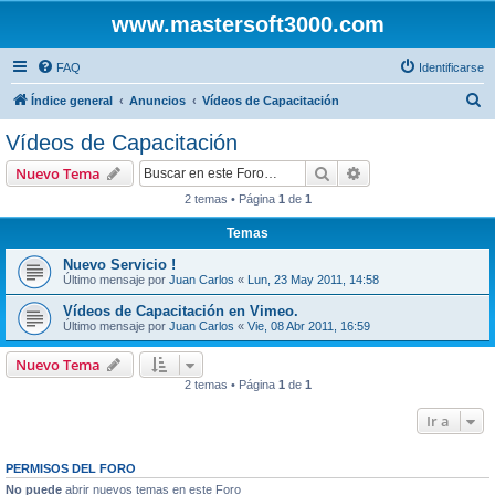
www.mastersoft3000.com
FAQ
Identificarse
B
Índice general
Anuncios
Vídeos de Capacitación
u
Vídeos de Capacitación
s
Buscar
Búsqueda avanzad
Nuevo Tema
c
2 temas • Página
1
de
1
a
Temas
r
Nuevo Servicio !
Último mensaje por
Juan Carlos
«
Lun, 23 May 2011, 14:58
Vídeos de Capacitación en Vimeo.
Último mensaje por
Juan Carlos
«
Vie, 08 Abr 2011, 16:59
Nuevo Tema
2 temas • Página
1
de
1
Ir a
PERMISOS DEL FORO
No puede
abrir nuevos temas en este Foro