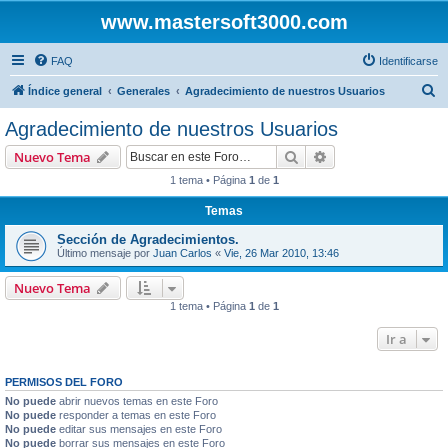
www.mastersoft3000.com
FAQ
Identificarse
B
Índice general
Generales
Agradecimiento de nuestros Usuarios
u
Agradecimiento de nuestros Usuarios
s
Buscar
Búsqueda avanzad
Nuevo Tema
c
1 tema • Página
1
de
1
a
Temas
r
Sección de Agradecimientos.
Último mensaje por
Juan Carlos
«
Vie, 26 Mar 2010, 13:46
Nuevo Tema
1 tema • Página
1
de
1
Ir a
PERMISOS DEL FORO
No puede
abrir nuevos temas en este Foro
No puede
responder a temas en este Foro
No puede
editar sus mensajes en este Foro
No puede
borrar sus mensajes en este Foro