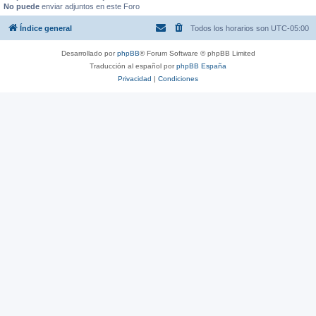
No puede
enviar adjuntos en este Foro
Índice general
Todos los horarios son
UTC-05:00
Desarrollado por
phpBB
® Forum Software © phpBB Limited
Traducción al español por
phpBB España
Privacidad
|
Condiciones