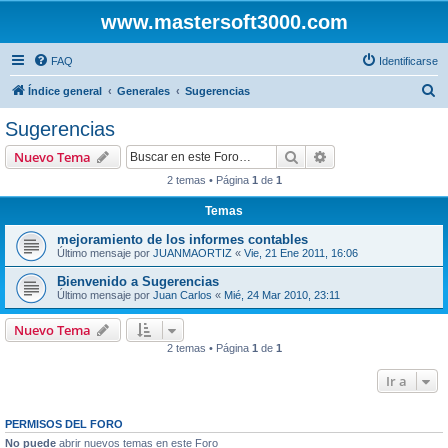
www.mastersoft3000.com
FAQ
Identificarse
B
Índice general
Generales
Sugerencias
u
Sugerencias
s
Buscar
Búsqueda avanzad
Nuevo Tema
c
2 temas • Página
1
de
1
a
Temas
r
mejoramiento de los informes contables
Último mensaje por
JUANMAORTIZ
«
Vie, 21 Ene 2011, 16:06
Bienvenido a Sugerencias
Último mensaje por
Juan Carlos
«
Mié, 24 Mar 2010, 23:11
Nuevo Tema
2 temas • Página
1
de
1
Ir a
PERMISOS DEL FORO
No puede
abrir nuevos temas en este Foro