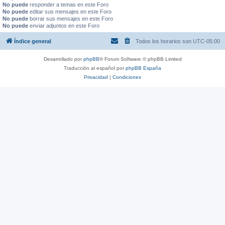
No puede
responder a temas en este Foro
No puede
editar sus mensajes en este Foro
No puede
borrar sus mensajes en este Foro
No puede
enviar adjuntos en este Foro
Índice general
Todos los horarios son
UTC-05:00
Desarrollado por
phpBB
® Forum Software © phpBB Limited
Traducción al español por
phpBB España
Privacidad
|
Condiciones