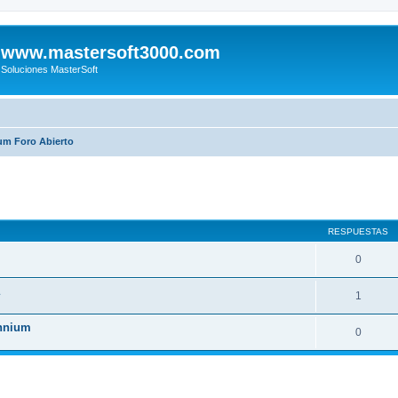
www.mastersoft3000.com
Soluciones MasterSoft
ium Foro Abierto
queda avanzada
RESPUESTAS
0
1
ennium
0