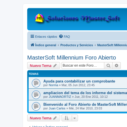
Enlaces rápidos
FAQ
Índice general
Productos y Servicios
MasterSoft Millenn
MasterSoft Millennium Foro Abierto
Buscar
Bús
Nuevo Tema
TEMAS
Ayuda para contabilizar un comprobante
por
Norma
»
Mar, 05 Jun 2012, 23:45
ampliacion del tema de los informe del sistema
por
JUANMAORTIZ
»
Jue, 20 Ene 2011, 10:12
Bienvenido al Foro Abierto de MasterSoft Mill
por
Juan Carlos
»
Mié, 24 Mar 2010, 23:03
Nuevo Tema