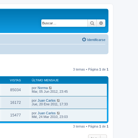
Buscar
Búsqueda avanza
Identificarse
3 temas • Página
1
de
1
VISTAS
ÚLTIMO MENSAJE
por
Norma
85034
Mar, 05 Jun 2012, 23:45
por
Juan Carlos
16172
Jue, 20 Ene 2011, 17:33
por
Juan Carlos
15477
Mié, 24 Mar 2010, 23:03
3 temas • Página
1
de
1