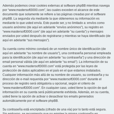
Además podemos crear cookies externas al software phpBB mientras navega
por “www.mastersoft3000.com”, las cuales exceden el alcance de este
documento que solamente se refiere a las páginas creadas por el software
phpBB. La segunda vía mediante la que obtenemos su información es
mediante lo que usted envía. Esto puede ser, y no limitado a: envíos como
usuario anónimo (de aquí en adelante “envíos anónimos”), su registro en
“www.mastersoft3000.com” (de aquí en adelante “su cuenta”) y mensajes
enviados por usted después de registrarse y mientras se haya identificado (de
aquí en adelante “sus mensajes”).
Su cuenta como mínimo constará de un nombre único de identificación (de
aquí en adelante “su nombre de usuario”), una contraseña personal empleada
para la identificación (de aquí en adelante “su contraseña”) y una dirección de
email personal válida (de aquí en adelante “su email”). La información de su
cuenta en “www.mastersoft3000.com” está protegida por las leyes de
protección de datos aplicables en el país en el que estamos instalados.
Cualquier información más allá de su nombre de usuario, su contraseña y su
dirección de e-mail requerida por “www.mastersoft3000.com” durante el
proceso de registro será obligatoria u opcional, según el criterio de
“www.mastersoft3000.com”. En cualquier caso, usted tiene la opción de qué
información en su cuenta será públicamente exhibida. Además, en su cuenta,
usted tiene la opción de activar o desactivar los emails generados
automáticamente por el software phpBB.
Su contraseña está encriptada (cifrado de una vía) por lo tanto está segura.
Sin embargo, se recomienda que no emplee la misma contraseña en