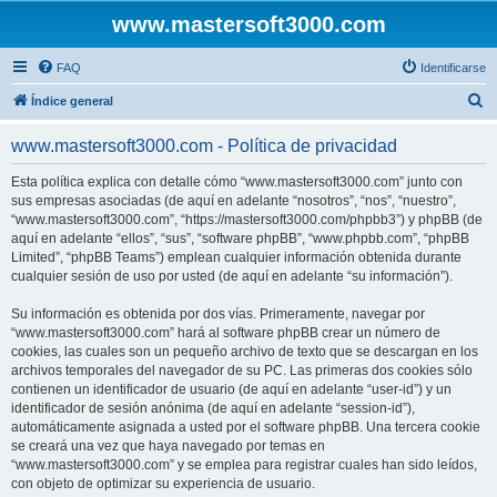
www.mastersoft3000.com
FAQ
Identificarse
B
Índice general
u
www.mastersoft3000.com - Política de privacidad
s
c
Esta política explica con detalle cómo “www.mastersoft3000.com” junto con
sus empresas asociadas (de aquí en adelante “nosotros”, “nos”, “nuestro”,
a
“www.mastersoft3000.com”, “https://mastersoft3000.com/phpbb3”) y phpBB (de
r
aquí en adelante “ellos”, “sus”, “software phpBB”, “www.phpbb.com”, “phpBB
Limited”, “phpBB Teams”) emplean cualquier información obtenida durante
cualquier sesión de uso por usted (de aquí en adelante “su información”).
Su información es obtenida por dos vías. Primeramente, navegar por
“www.mastersoft3000.com” hará al software phpBB crear un número de
cookies, las cuales son un pequeño archivo de texto que se descargan en los
archivos temporales del navegador de su PC. Las primeras dos cookies sólo
contienen un identificador de usuario (de aquí en adelante “user-id”) y un
identificador de sesión anónima (de aquí en adelante “session-id”),
automáticamente asignada a usted por el software phpBB. Una tercera cookie
se creará una vez que haya navegado por temas en
“www.mastersoft3000.com” y se emplea para registrar cuales han sido leídos,
con objeto de optimizar su experiencia de usuario.