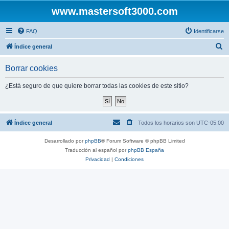
www.mastersoft3000.com
FAQ
Identificarse
B
Índice general
u
Borrar cookies
s
c
¿Está seguro de que quiere borrar todas las cookies de este sitio?
a
r
Índice general
Todos los horarios son
UTC-05:00
Desarrollado por
phpBB
® Forum Software © phpBB Limited
Traducción al español por
phpBB España
Privacidad
|
Condiciones