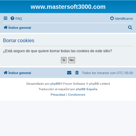
www.mastersoft3000.com
FAQ
Identificarse
B
Índice general
u
Borrar cookies
s
c
¿Está seguro de que quiere borrar todas las cookies de este sitio?
a
r
Índice general
Todos los horarios son
UTC-05:00
Desarrollado por
phpBB
® Forum Software © phpBB Limited
Traducción al español por
phpBB España
Privacidad
|
Condiciones