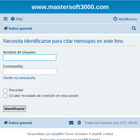
www.mastersoft3000.com
FAQ
Identificarse
B
Índice general
u
Necesita identificarse para citar mensajes en este foro.
s
c
Nombre de Usuario:
a
r
Contraseña:
Olvidé mi contraseña
Recordar
Ocultar mi estado de conexión en esta sesión
Índice general
Todos los horarios son
UTC-05:00
Desarrollado por
phpBB
® Forum Software © phpBB Limited
Traducción al español por
phpBB España