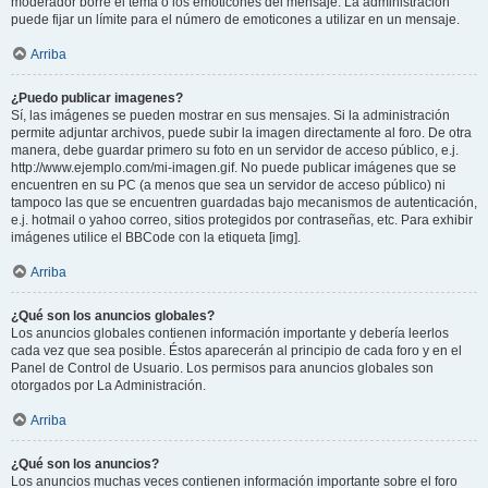
moderador borre el tema o los emoticones del mensaje. La administración
puede fijar un límite para el número de emoticones a utilizar en un mensaje.
Arriba
¿Puedo publicar imagenes?
Sí, las imágenes se pueden mostrar en sus mensajes. Si la administración
permite adjuntar archivos, puede subir la imagen directamente al foro. De otra
manera, debe guardar primero su foto en un servidor de acceso público, e.j.
http://www.ejemplo.com/mi-imagen.gif. No puede publicar imágenes que se
encuentren en su PC (a menos que sea un servidor de acceso público) ni
tampoco las que se encuentren guardadas bajo mecanismos de autenticación,
e.j. hotmail o yahoo correo, sitios protegidos por contraseñas, etc. Para exhibir
imágenes utilice el BBCode con la etiqueta [img].
Arriba
¿Qué son los anuncios globales?
Los anuncios globales contienen información importante y debería leerlos
cada vez que sea posible. Éstos aparecerán al principio de cada foro y en el
Panel de Control de Usuario. Los permisos para anuncios globales son
otorgados por La Administración.
Arriba
¿Qué son los anuncios?
Los anuncios muchas veces contienen información importante sobre el foro