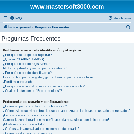
www.mastersoft3000.com
FAQ
Identificarse
B
Índice general
Preguntas Frecuentes
u
Preguntas Frecuentes
s
c
Problemas acerca de la identificación y el registro
¿Por qué me tengo que registrar?
a
¿Qué es COPPA? (APPCO)
r
¿Por qué no puedo registrarme?
Me he registrado ¡y no me puedo identificar!
¿Por qué no puedo identificarme?
Hace un tiempo me registré, ¡pero ahora no puedo conectarme!
¡Perdí mi contraseña!
¿Por qué mi sesión de usuario expira automáticamente?
¿Cuál es la función de “Borrar cookies”?
Preferencias de usuario y configuraciones
¿Cómo se puede cambiar mi configuración?
¿Cómo evito que mi nombre de usuario aparezca en las listas de usuarios conectados?
¡La hora en los foros no es correcta!
Cambié la zona horaria en mi perfil, ¡pero la hora sigue siendo incorrecto!
¡Mi idioma no está en la lista!
¿Qué es la imagen al lado de mi nombre de usuario?
¿Cómo puedo mostrar un avatar?