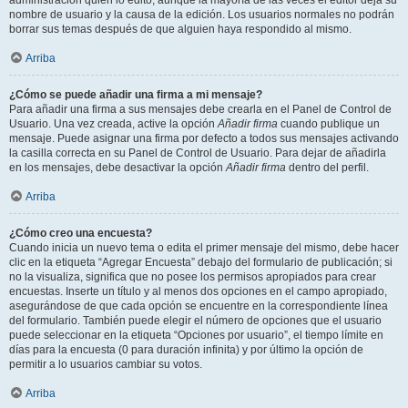
administración quién lo editó, aunque la mayoría de las veces el editor deja su
nombre de usuario y la causa de la edición. Los usuarios normales no podrán
borrar sus temas después de que alguien haya respondido al mismo.
Arriba
¿Cómo se puede añadir una firma a mi mensaje?
Para añadir una firma a sus mensajes debe crearla en el Panel de Control de
Usuario. Una vez creada, active la opción
Añadir firma
cuando publique un
mensaje. Puede asignar una firma por defecto a todos sus mensajes activando
la casilla correcta en su Panel de Control de Usuario. Para dejar de añadirla
en los mensajes, debe desactivar la opción
Añadir firma
dentro del perfil.
Arriba
¿Cómo creo una encuesta?
Cuando inicia un nuevo tema o edita el primer mensaje del mismo, debe hacer
clic en la etiqueta “Agregar Encuesta” debajo del formulario de publicación; si
no la visualiza, significa que no posee los permisos apropiados para crear
encuestas. Inserte un título y al menos dos opciones en el campo apropiado,
asegurándose de que cada opción se encuentre en la correspondiente línea
del formulario. También puede elegir el número de opciones que el usuario
puede seleccionar en la etiqueta “Opciones por usuario”, el tiempo límite en
días para la encuesta (0 para duración infinita) y por último la opción de
permitir a lo usuarios cambiar su votos.
Arriba