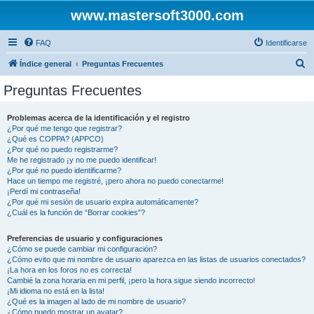
www.mastersoft3000.com
FAQ
Identificarse
B
Índice general
Preguntas Frecuentes
u
Preguntas Frecuentes
s
c
Problemas acerca de la identificación y el registro
¿Por qué me tengo que registrar?
a
¿Qué es COPPA? (APPCO)
r
¿Por qué no puedo registrarme?
Me he registrado ¡y no me puedo identificar!
¿Por qué no puedo identificarme?
Hace un tiempo me registré, ¡pero ahora no puedo conectarme!
¡Perdí mi contraseña!
¿Por qué mi sesión de usuario expira automáticamente?
¿Cuál es la función de “Borrar cookies”?
Preferencias de usuario y configuraciones
¿Cómo se puede cambiar mi configuración?
¿Cómo evito que mi nombre de usuario aparezca en las listas de usuarios conectados?
¡La hora en los foros no es correcta!
Cambié la zona horaria en mi perfil, ¡pero la hora sigue siendo incorrecto!
¡Mi idioma no está en la lista!
¿Qué es la imagen al lado de mi nombre de usuario?
¿Cómo puedo mostrar un avatar?