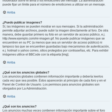
moderador borre el tema o los emoticones del mensaje. La administración
puede fijar un límite para el número de emoticones a utilizar en un mensaje.
Arriba
¿Puedo publicar imagenes?
Sí, las imágenes se pueden mostrar en sus mensajes. Si la administración
permite adjuntar archivos, puede subir la imagen directamente al foro. De otra
manera, debe guardar primero su foto en un servidor de acceso público, e.j.
http://www.ejemplo.com/mi-imagen.gif. No puede publicar imágenes que se
encuentren en su PC (a menos que sea un servidor de acceso público) ni
tampoco las que se encuentren guardadas bajo mecanismos de autenticación,
e.j. hotmail o yahoo correo, sitios protegidos por contraseñas, etc. Para exhibir
imágenes utilice el BBCode con la etiqueta [img].
Arriba
¿Qué son los anuncios globales?
Los anuncios globales contienen información importante y debería leerlos
cada vez que sea posible. Éstos aparecerán al principio de cada foro y en el
Panel de Control de Usuario. Los permisos para anuncios globales son
otorgados por La Administración.
Arriba
¿Qué son los anuncios?
Los anuncios muchas veces contienen información importante sobre el foro