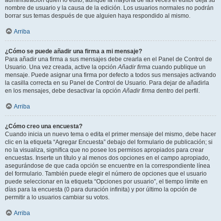
administración quién lo editó, aunque la mayoría de las veces el editor deja su
nombre de usuario y la causa de la edición. Los usuarios normales no podrán
borrar sus temas después de que alguien haya respondido al mismo.
Arriba
¿Cómo se puede añadir una firma a mi mensaje?
Para añadir una firma a sus mensajes debe crearla en el Panel de Control de
Usuario. Una vez creada, active la opción
Añadir firma
cuando publique un
mensaje. Puede asignar una firma por defecto a todos sus mensajes activando
la casilla correcta en su Panel de Control de Usuario. Para dejar de añadirla
en los mensajes, debe desactivar la opción
Añadir firma
dentro del perfil.
Arriba
¿Cómo creo una encuesta?
Cuando inicia un nuevo tema o edita el primer mensaje del mismo, debe hacer
clic en la etiqueta “Agregar Encuesta” debajo del formulario de publicación; si
no la visualiza, significa que no posee los permisos apropiados para crear
encuestas. Inserte un título y al menos dos opciones en el campo apropiado,
asegurándose de que cada opción se encuentre en la correspondiente línea
del formulario. También puede elegir el número de opciones que el usuario
puede seleccionar en la etiqueta “Opciones por usuario”, el tiempo límite en
días para la encuesta (0 para duración infinita) y por último la opción de
permitir a lo usuarios cambiar su votos.
Arriba