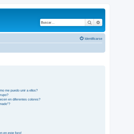
Buscar
Búsqueda avanza
Identificarse
mo me puedo unir a ellos?
Grupo?
ecen en diferentes colores?
inado”?
n en este foro!