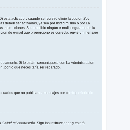
O) está activado y cuando se registró eligió la opción
Soy
tas deben ser activadas, ya sea por usted mismo o por La
 las instrucciones. Si no recibió ningún e-mail, seguramente la
rección de e-mail que proporcionó es correcta, envíe un mensaje
rrectamente. Si lo están, comuníquese con La Administración
n, por lo que necesitaría ser reparado.
usuarios que no publicaron mensajes por cierto periodo de
en
Olvidé mi contraseña
. Siga las instrucciones y estará