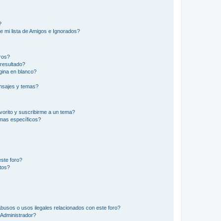
?
e mi lista de Amigos e Ignorados?
ros?
resultado?
ina en blanco?
nsajes y temas?
vorito y suscribirme a un tema?
emas específicos?
ste foro?
tos?
busos o usos ilegales relacionados con este foro?
Administrador?