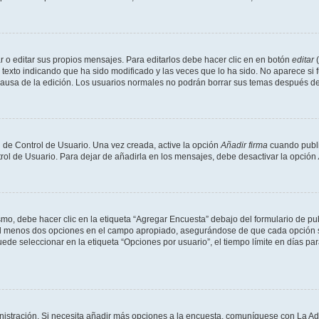
 o editar sus propios mensajes. Para editarlos debe hacer clic en en botón
editar
(
texto indicando que ha sido modificado y las veces que lo ha sido. No aparece si 
a causa de la edición. Los usuarios normales no podrán borrar sus temas después 
 de Control de Usuario. Una vez creada, active la opción
Añadir firma
cuando publi
trol de Usuario. Para dejar de añadirla en los mensajes, debe desactivar la opción
o, debe hacer clic en la etiqueta “Agregar Encuesta” debajo del formulario de publi
 al menos dos opciones en el campo apropiado, asegurándose de que cada opción se
 seleccionar en la etiqueta “Opciones por usuario”, el tiempo límite en días para 
inistración. Si necesita añadir más opciones a la encuesta, comuníquese con La Ad