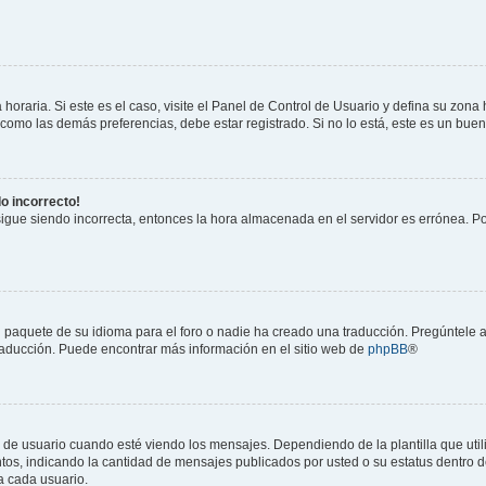
horaria. Si este es el caso, visite el Panel de Control de Usuario y defina su zona
 como las demás preferencias, debe estar registrado. Si no lo está, este es un bu
do incorrecto!
 sigue siendo incorrecta, entonces la hora almacenada en el servidor es errónea. P
 paquete de su idioma para el foro o nadie ha creado una traducción. Pregúntele a
 traducción. Puede encontrar más información en el sitio web de
phpBB
®
suario cuando esté viendo los mensajes. Dependiendo de la plantilla que utilice
ntos, indicando la cantidad de mensajes publicados por usted o su estatus dentro
a cada usuario.