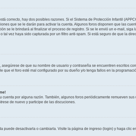
stá correcto, hay dos posibles razones. Si el Sistema de Protección Infantil (APPC
iones que se le darán para activar la cuenta. Algunos foros disponen que las cuen
ón se le brindará al finalizar el proceso de registro. Si se le envió un e-mail, siga
o tal vez haya sido capturada por un filtro anti-spam. Si está seguro de que la di
o, asegúrese de que su nombre de usuario y contraseña se encuentren escritos co
 que el foro esté mal configurado por su dueño y/o tenga fallos en la programació
rme!
su cuenta por alguna razón. También, algunos foros periódicamente remueven sus 
strese de nuevo y participe de las discuciones.
 puede desactivarla o cambiarla. Visite la página de ingreso (login) y haga clic 