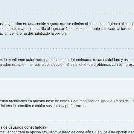
os se guardan en una cookie segura, que se elimina al salir de la página o al cab
ente solo marque la casilla al ingresar. No es recomendable si accede al foro des
tración del foro ha deshabilitado la opción.
les le mantienen autorizado para acceder a determinados recursos del foro y estar
 la administración ha habilitado la opción. Si está teniendo problemas con el ingres
 están archivados en nuestra base de datos. Para modificarlos, visite el Panel de 
 sistema le permitirá cambiar sus datos y preferencias.
as de usuarios conectados?
os”, encontrará la opción
Ocultar mi estado de conexións
. Habilite esta opción y 