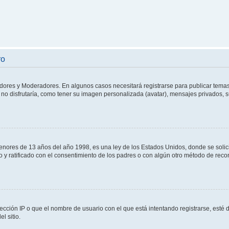
ro
adores y Moderadores. En algunos casos necesitará registrarse para publicar temas
no disfrutaría, como tener su imagen personalizada (avatar), mensajes privados, s
res de 13 años del año 1998, es una ley de los Estados Unidos, donde se solicita 
to y ratificado con el consentimiento de los padres o con algún otro método de rec
ección IP o que el nombre de usuario con el que está intentando registrarse, esté 
l sitio.