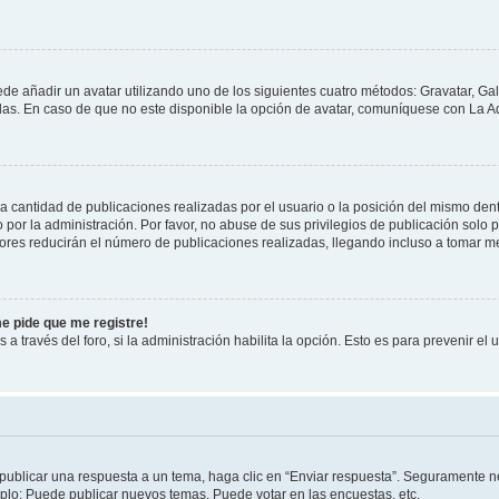
ede añadir un avatar utilizando uno de los siguientes cuatro métodos: Gravatar, Ga
s. En caso de que no este disponible la opción de avatar, comuníquese con La Ad
cantidad de publicaciones realizadas por el usuario o la posición del mismo dentr
r la administración. Por favor, no abuse de sus privilegios de publicación solo p
ores reducirán el número de publicaciones realizadas, llegando incluso a tomar me
me pide que me registre!
 a través del foro, si la administración habilita la opción. Esto es para prevenir e
publicar una respuesta a un tema, haga clic en “Enviar respuesta”. Seguramente ne
mplo: Puede publicar nuevos temas, Puede votar en las encuestas, etc.