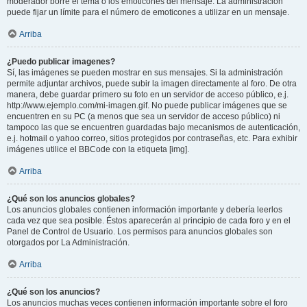
moderador borre el tema o los emoticones del mensaje. La administración
puede fijar un límite para el número de emoticones a utilizar en un mensaje.
Arriba
¿Puedo publicar imagenes?
Sí, las imágenes se pueden mostrar en sus mensajes. Si la administración
permite adjuntar archivos, puede subir la imagen directamente al foro. De otra
manera, debe guardar primero su foto en un servidor de acceso público, e.j.
http://www.ejemplo.com/mi-imagen.gif. No puede publicar imágenes que se
encuentren en su PC (a menos que sea un servidor de acceso público) ni
tampoco las que se encuentren guardadas bajo mecanismos de autenticación,
e.j. hotmail o yahoo correo, sitios protegidos por contraseñas, etc. Para exhibir
imágenes utilice el BBCode con la etiqueta [img].
Arriba
¿Qué son los anuncios globales?
Los anuncios globales contienen información importante y debería leerlos
cada vez que sea posible. Éstos aparecerán al principio de cada foro y en el
Panel de Control de Usuario. Los permisos para anuncios globales son
otorgados por La Administración.
Arriba
¿Qué son los anuncios?
Los anuncios muchas veces contienen información importante sobre el foro