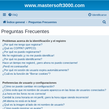
www.mastersoft3000.com
FAQ
Identificarse
B
Índice general
Preguntas Frecuentes
u
Preguntas Frecuentes
s
c
Problemas acerca de la identificación y el registro
¿Por qué me tengo que registrar?
a
¿Qué es COPPA? (APPCO)
r
¿Por qué no puedo registrarme?
Me he registrado ¡y no me puedo identificar!
¿Por qué no puedo identificarme?
Hace un tiempo me registré, ¡pero ahora no puedo conectarme!
¡Perdí mi contraseña!
¿Por qué mi sesión de usuario expira automáticamente?
¿Cuál es la función de “Borrar cookies”?
Preferencias de usuario y configuraciones
¿Cómo se puede cambiar mi configuración?
¿Cómo evito que mi nombre de usuario aparezca en las listas de usuarios conectados?
¡La hora en los foros no es correcta!
Cambié la zona horaria en mi perfil, ¡pero la hora sigue siendo incorrecto!
¡Mi idioma no está en la lista!
¿Qué es la imagen al lado de mi nombre de usuario?
¿Cómo puedo mostrar un avatar?